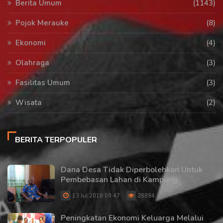
Berita Umum
(1143)
Pojok Merauke
(8)
Ekonomi
(4)
Olahraga
(3)
Fasilitas Umum
(3)
Wisata
(2)
BERITA TERPOPULER
Dana Desa Tidak Diperbolehkan Untuk
Pembebasan Lahan di Kampung
13 Jul 2018 09:47
28894
Peningkatan Ekonomi Keluarga Melalui