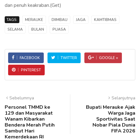
dan penuh keakraban.(Get)
TAGS:
MERAUKE
DIIMBAU
JAGA
KAMTIBMAS
SELAMA
BULAN
PUASA
FACEBOOK
TWITTER
GOOGLE +
PINTEREST
Sebelumnya
Selanjutnya
Personel TMMD ke
Bupati Merauke Ajak
129 dan Masyarakat
Warga Jaga
Wanam Kibarkan
Sportivitas Saat
Bendera Merah Putih
Nobar Piala Dunia
Sambut Hari
FIFA 2026
Kemerdekaan RI