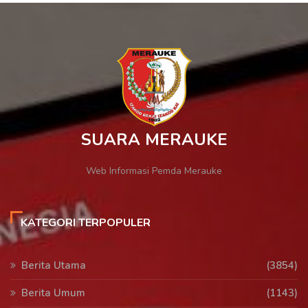
SUARA MERAUKE
Web Informasi Pemda Merauke
KATEGORI TERPOPULER
Berita Utama
(3854)
Berita Umum
(1143)