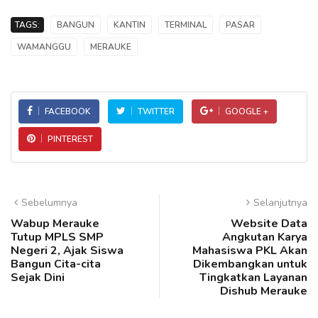
TAGS:
BANGUN
KANTIN
TERMINAL
PASAR
WAMANGGU
MERAUKE
FACEBOOK
TWITTER
GOOGLE +
PINTEREST
Sebelumnya
Selanjutnya
Wabup Merauke
Website Data
Tutup MPLS SMP
Angkutan Karya
Negeri 2, Ajak Siswa
Mahasiswa PKL Akan
Bangun Cita-cita
Dikembangkan untuk
Sejak Dini
Tingkatkan Layanan
Dishub Merauke