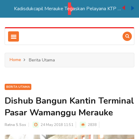
Kadisdukcapil Merauke Tegaskan Pelayana KTP Sesuai SOP
Home
Berita Utama
BERITA UTAMA
Dishub Bangun Kantin Terminal
Pasar Wamanggu Merauke
Ratna S.Sos
24 May 2018 11:51
2838