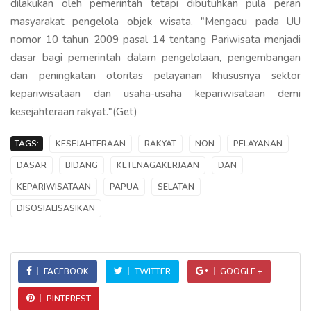
dilakukan oleh pemerintah tetapi dibutuhkan pula peran
masyarakat pengelola objek wisata. "Mengacu pada UU
nomor 10 tahun 2009 pasal 14 tentang Pariwisata menjadi
dasar bagi pemerintah dalam pengelolaan, pengembangan
dan peningkatan otoritas pelayanan khususnya sektor
kepariwisataan dan usaha-usaha kepariwisataan demi
kesejahteraan rakyat."(Get)
TAGS:
KESEJAHTERAAN
RAKYAT
NON
PELAYANAN
DASAR
BIDANG
KETENAGAKERJAAN
DAN
KEPARIWISATAAN
PAPUA
SELATAN
DISOSIALISASIKAN
FACEBOOK
TWITTER
GOOGLE +
PINTEREST