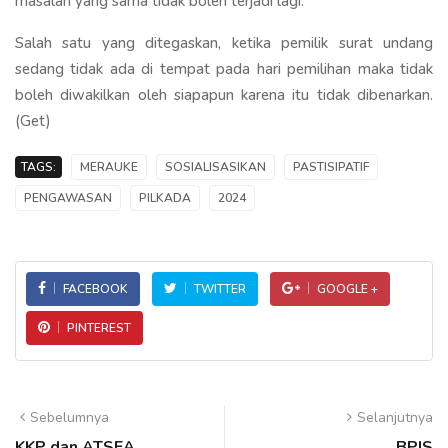
masalah yang sama tidak boleh terjadi lagi.
Salah satu yang ditegaskan, ketika pemilik surat undang
sedang tidak ada di tempat pada hari pemilihan maka tidak
boleh diwakilkan oleh siapapun karena itu tidak dibenarkan.
(Get)
TAGS:
MERAUKE
SOSIALISASIKAN
PASTISIPATIF
PENGAWASAN
PILKADA
2024
FACEBOOK
TWITTER
GOOGLE +
PINTEREST
Sebelumnya
Selanjutnya
KKP dan ATSEA
BPJS