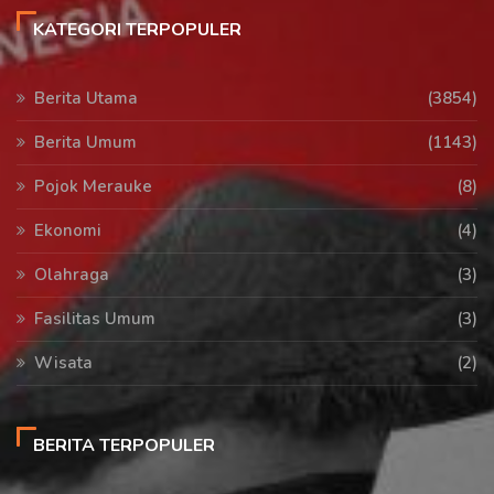
KATEGORI TERPOPULER
Berita Utama
(3854)
Berita Umum
(1143)
Pojok Merauke
(8)
Ekonomi
(4)
Olahraga
(3)
Fasilitas Umum
(3)
Wisata
(2)
BERITA TERPOPULER