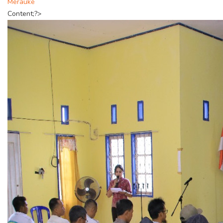
Merauke
Content;?>