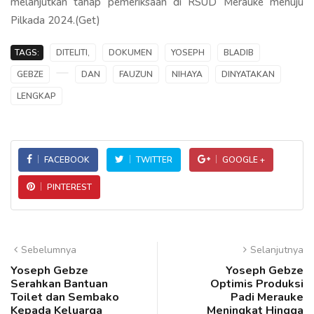
melanjutkan tahap pemeriksaan di RSUD Merauke menuju
Pilkada 2024.(Get)
TAGS:
DITELITI,
DOKUMEN
YOSEPH
BLADIB
GEBZE
DAN
FAUZUN
NIHAYA
DINYATAKAN
LENGKAP
FACEBOOK
TWITTER
GOOGLE +
PINTEREST
Sebelumnya
Selanjutnya
Yoseph Gebze
Yoseph Gebze
Serahkan Bantuan
Optimis Produksi
Toilet dan Sembako
Padi Merauke
Kepada Keluarga
Meningkat Hingga