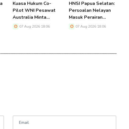
ua
Kuasa Hukum Co-
HNSI Papua Selatan:
M
Pilot WNI Pesawat
Persoalan Nelayan
P
Australia Minta…
Masuk Perairan…
N
T
07 Aug 2026 18:06
07 Aug 2026 18:06