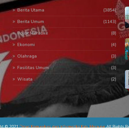
Berita Utama
(3854)
Berita Umum
(1143)
Pojok Merauke
(8)
Ekonomi
(4)
Olahraga
(3)
Fasilitas Umum
(3)
Wisata
(2)
ght © 2021
Dinas Komunikasi dan Informatika Kab. Merauke
All Rights R