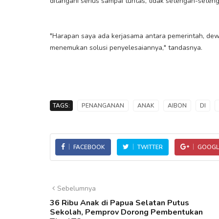
ditangani serius sampai tuntas, tidak setengah-seten
"Harapan saya ada kerjasama antara pemerintah, dewa
menemukan solusi penyelesaiannya," tandasnya.
TAGS:
PENANGANAN
ANAK
AIBON
DI
FACEBOOK
TWITTER
GOOGL
Sebelumnya
36 Ribu Anak di Papua Selatan Putus
Sekolah, Pemprov Dorong Pembentukan