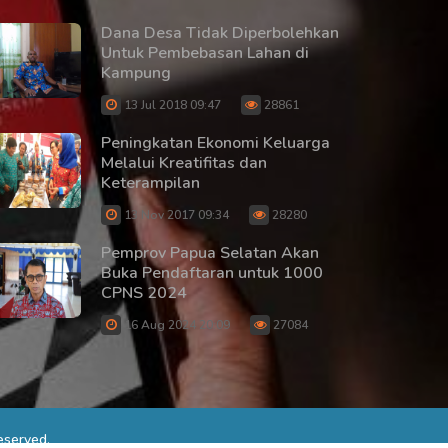
Dana Desa Tidak Diperbolehkan
Untuk Pembebasan Lahan di
Kampung
13 Jul 2018 09:47
28861
Peningkatan Ekonomi Keluarga
Melalui Kreatifitas dan
Keterampilan
13 Nov 2017 09:34
28280
Pemprov Papua Selatan Akan
Buka Pendaftaran untuk 1000
CPNS 2024
16 Aug 2024 20:09
27084
eserved.