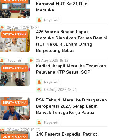
BERITA UTAMA
Karnaval HUT Ke 81 RI di
Merauke
Rayendi
06 Aug 2026 15:34
426 Warga Binaan Lapas
BERITA UTAMA
Merauke Diusulkan Terima Remisi
HUT Ke 81 RI, Enam Orang
Berpeluang Bebas
Rayendi
06 Aug 2026 15:23
Kadisdukcapil Merauke Tegaskan
BERITA UTAMA
Pelayana KTP Sesuai SOP
Rayendi
06 Aug 2026 15:21
PSN Tebu di Merauke Ditargetkan
BERITA UTAMA
Beroperasi 2027, Serap Lebih
Banyak Tenaga Kerja Papua
Rayendi
06 Aug 2026 15:16
240 Peserta Ekspedisi Patriot
BERITA UTAMA