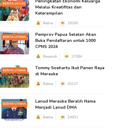
Peningkatan Ekonomi Keluarga
BERITA UMUM
Melalui Kreatifitas dan
Keterampilan
Ratna
28280
Pemprov Papua Selatan Akan
BERITA UTAMA
Buka Pendaftaran untuk 1000
CPNS 2024
Rayendi
27084
Tommy Soeharto Ikut Panen Raya
BERITA UTAMA
di Merauke
Ratna
25537
Lanud Merauke Beralih Nama
BERITA UTAMA
Menjadi Lanud DMA
Ratna
24931