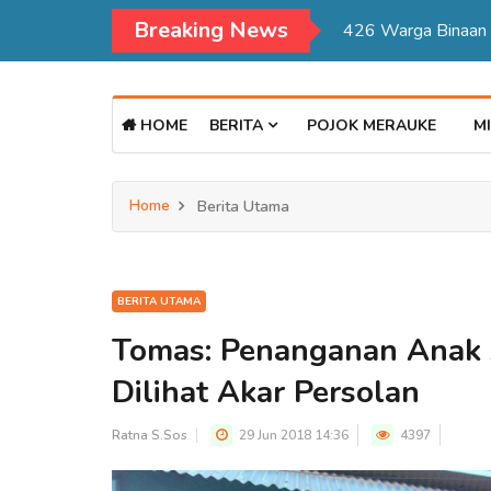
Breaking News
Kadisdukcapil Mer
HOME
BERITA
POJOK MERAUKE
MI
Home
Berita Utama
BERITA UTAMA
Tomas: Penanganan Anak 
Dilihat Akar Persolan
Ratna S.Sos
29 Jun 2018 14:36
4397