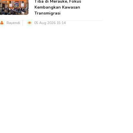
Tiba di Merauke, Fokus
Kembangkan Kawasan
Transmigrasi
Rayendi
05 Aug 2026 15:14
BERITA UTAMA
BERITA UTAMA
BERITA U