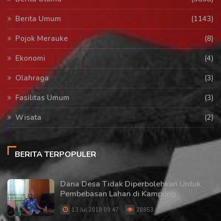
Berita Umum
(1143)
Pojok Merauke
(8)
Ekonomi
(4)
Olahraga
(3)
Fasilitas Umum
(3)
Wisata
(2)
BERITA TERPOPULER
Dana Desa Tidak Diperbolehkan Untuk
Pembebasan Lahan di Kampung
13 Jul 2018 09:47
28853