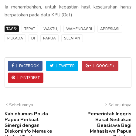
Ia menambahkan, untuk kepastian hasil keseluruhan harus
berpatokan pada data KPU.(Get)
TAGS:
TEPAT
WAKTU,
WAMENDAGRI
APRESIASI
PILKADA
DI
PAPUA
SELATAN
FACEBOOK
TWITTER
GOOGLE +
PINTEREST
Sebelumnya
Selanjutnya
Kabidhumas Polda
Pemerintah Inggris
Papua Perkuat
Bakal Sediakan
Sinergi dengan
Beasiswa Bagi
Diskominfo Merauke
Mahasiswa Papua