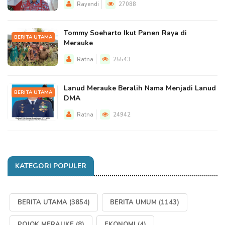
Rayendi
27088
Tommy Soeharto Ikut Panen Raya di
BERITA UTAMA
Merauke
Ratna
25543
Lanud Merauke Beralih Nama Menjadi Lanud
BERITA UTAMA
DMA
Ratna
24942
KATEGORI POPULER
BERITA UTAMA
(3854)
BERITA UMUM
(1143)
POJOK MERAUKE
(8)
EKONOMI
(4)