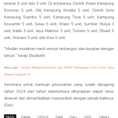
kisaran 5 unit dan 3 unit. Di antaranya, Distrik Waan Kampung
Konorau 5 unit, Ulili Kampung Kindike 5 unit, Distrik Sota
Kampung Erambu 5 unit, Kampung Torai 5 unit, Kampung
Eswambi 5 unit, Selau 5 unit, Waan 5 unit, Sumber Mulya 3
unit, Kaliki 3 unit, Jaya Makmur 3 unit, Turiram 5 unit, Obaat 5
unit, Wanam 5 unit, dan Koa 5 unit.
"Mudah-mudahan nanti semua terbangun dan berjalan dengan
lancar," harap Elisabeth.
Baca Juga :
Human Metapneumovirus atau HMPV Merupakan Virus Lama, Atasi
Dengan Langkah Ini
Semetara untuk bantuan perumahan yang sudah dibagung
tahun 2024 dan tahun sebelumnya diharapkan dapat terus
dirawat dan dimanfaatkan masyarakat dengan sebaik-baiknya.
(Get)
TAGS:
DANA
OTSUS
DAN
DAU
2025,
DINAS