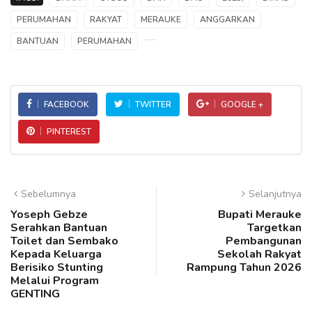
PERUMAHAN
RAKYAT
MERAUKE
ANGGARKAN
BANTUAN
PERUMAHAN
FACEBOOK
TWITTER
GOOGLE +
PINTEREST
Sebelumnya
Selanjutnya
Yoseph Gebze
Bupati Merauke
Serahkan Bantuan
Targetkan
Toilet dan Sembako
Pembangunan
Kepada Keluarga
Sekolah Rakyat
Berisiko Stunting
Rampung Tahun 2026
Melalui Program
GENTING