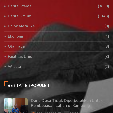
Berita Utama
(3838)
Berita Umum
(1143)
Pojok Merauke
(8)
Ekonomi
(4)
Olahraga
(3)
Fasilitas Umum
(3)
Wisata
(2)
BERITA TERPOPULER
Dana Desa Tidak Diperbolehkan Untuk
Pembebasan Lahan di Kampung