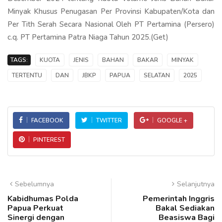
Minyak Khusus Penugasan Per Provinsi Kabupaten/Kota dan
Per Tith Serah Secara Nasional Oleh PT Pertamina (Persero)
c.q. PT Pertamina Patra Niaga Tahun 2025.(Get)
TAGS:
KUOTA
JENIS
BAHAN
BAKAR
MINYAK
TERTENTU
DAN
JBKP
PAPUA
SELATAN
2025
FACEBOOK
TWITTER
GOOGLE +
PINTEREST
Sebelumnya
Selanjutnya
Kabidhumas Polda
Pemerintah Inggris
Papua Perkuat
Bakal Sediakan
Sinergi dengan
Beasiswa Bagi