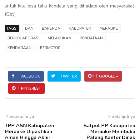
untuk kita bisa tahu kendala yang dihadapi oleh masyarakat.
(Get)
TAGS:
DAN
BAPENDA
KABUPATEN
MERAUKE
BERKOLABORASI
MELAKUKAN
PENDATAAN
KENDARAAN
BERMOTOR
FACEBOOK
TWITTER
GOOGLE +
PINTEREST
Sebelumnya
Selanjutnya
TPP ASN Kabupaten
Satpol PP Kabupaten
Merauke Dipastikan
Merauke Membuka
Aman Hingga Akhir
Palang Kantor Dinas