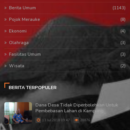
Berita Umum
(1143)
Pojok Merauke
(8)
Ekonomi
(4)
Olahraga
(3)
Fasilitas Umum
(3)
Wisata
(2)
BERITA TERPOPULER
Dana Desa Tidak Diperbolehkan Untuk
Pembebasan Lahan di Kampung
13 Jul 2018 09:47
28876