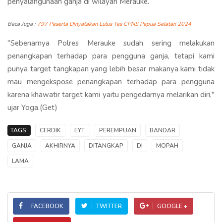
penyalahgunaan ganja di wilayah Merauke.
Baca Juga :
797 Peserta Dinyatakan Lulus Tes CPNS Papua Selatan 2024
"Sebenarnya Polres Merauke sudah sering melakukan
penangkapan terhadap para pengguna ganja, tetapi kami
punya target tangkapan yang lebih besar makanya kami tidak
mau mengekspose penangkapan terhadap para pengguna
karena khawatir target kami yaitu pengedarnya melarikan diri,"
ujar Yoga.(Get)
TAGS:
CERDIK
EYT,
PEREMPUAN
BANDAR
GANJA
AKHIRNYA
DITANGKAP
DI
MOPAH
LAMA
FACEBOOK
TWITTER
GOOGLE +