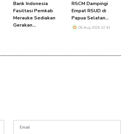
Bank Indonesia
RSCM Dampingi
K
Fasiltasi Pemkab
Empat RSUD di
P
Merauke Sediakan
Papua Selatan…
S
Gerakan…
D
06 Aug 2026 22:43
06 Aug 2026 22:43