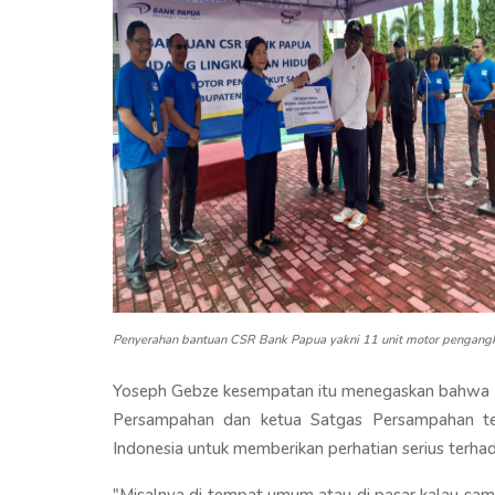
Penyerahan bantuan CSR Bank Papua yakni 11 unit motor pengang
Yoseph Gebze kesempatan itu menegaskan bahwa s
Persampahan dan ketua Satgas Persampahan te
Indonesia untuk memberikan perhatian serius terh
"Misalnya di tempat umum atau di pasar kalau sam