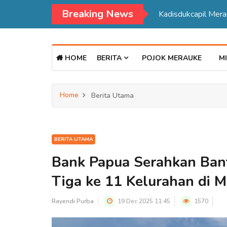
Breaking News
Kadisdukcapil Merauke Tegaskan Pelayana KTP Sesuai SOP
HOME
BERITA
POJOK MERAUKE
MI
Home
Berita Utama
BERITA UTAMA
Bank Papua Serahkan Ban
Tiga ke 11 Kelurahan di 
Rayendi Purba
19 Dec 2025 11:45
1570