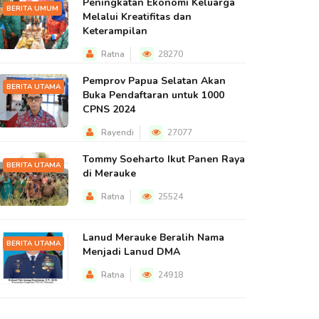
Peningkatan Ekonomi Keluarga
BERITA UMUM
Melalui Kreatifitas dan
Keterampilan
Ratna
28270
Pemprov Papua Selatan Akan
BERITA UTAMA
Buka Pendaftaran untuk 1000
CPNS 2024
Rayendi
27077
Tommy Soeharto Ikut Panen Raya
BERITA UTAMA
di Merauke
Ratna
25524
Lanud Merauke Beralih Nama
BERITA UTAMA
Menjadi Lanud DMA
Ratna
24918