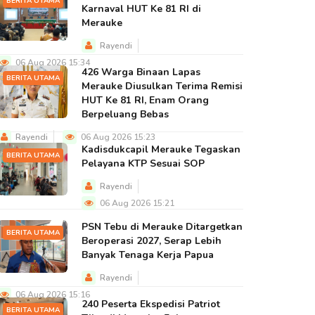
BERITA UTAMA
Karnaval HUT Ke 81 RI di
Merauke
Rayendi
06 Aug 2026 15:34
426 Warga Binaan Lapas
BERITA UTAMA
Merauke Diusulkan Terima Remisi
HUT Ke 81 RI, Enam Orang
Berpeluang Bebas
Rayendi
06 Aug 2026 15:23
Kadisdukcapil Merauke Tegaskan
BERITA UTAMA
Pelayana KTP Sesuai SOP
Rayendi
06 Aug 2026 15:21
PSN Tebu di Merauke Ditargetkan
BERITA UTAMA
Beroperasi 2027, Serap Lebih
Banyak Tenaga Kerja Papua
Rayendi
06 Aug 2026 15:16
240 Peserta Ekspedisi Patriot
BERITA UTAMA