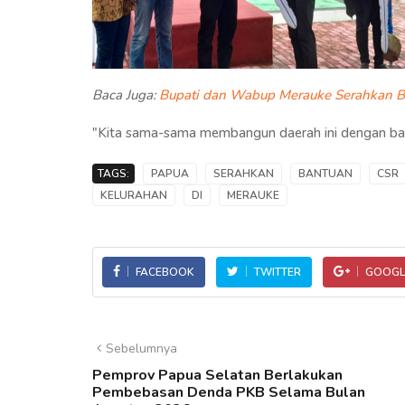
Baca Juga:
Bupati dan Wabup Merauke Serahkan 
"Kita sama-sama membangun daerah ini dengan bai
TAGS:
PAPUA
SERAHKAN
BANTUAN
CSR
KELURAHAN
DI
MERAUKE
FACEBOOK
TWITTER
GOOGL
Sebelumnya
Pemprov Papua Selatan Berlakukan
Pembebasan Denda PKB Selama Bulan