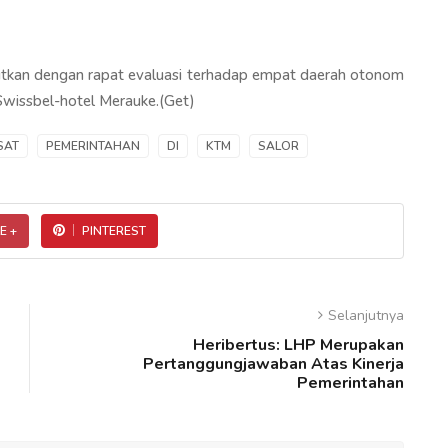
anjutkan dengan rapat evaluasi terhadap empat daerah otonom
 Swissbel-hotel Merauke.(Get)
SAT
PEMERINTAHAN
DI
KTM
SALOR
E +
PINTEREST
Selanjutnya
Heribertus: LHP Merupakan
Pertanggungjawaban Atas Kinerja
Pemerintahan