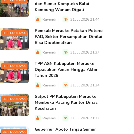
BERITA UTAMA
dan Sumur Kompleks Balai
Kampung Wanam Digali
Rayendi
31 Jul 2026 21:44
Pemkab Merauke Petakan Potensi
BERITA UTAMA
PAD, Sektor Persampahan Dinilai
Bisa Dioptimalkan
Rayendi
31 Jul 2026 21:37
TPP ASN Kabupaten Merauke
BERITA UTAMA
Dipastikan Aman Hingga Akhir
Tahun 2026
Rayendi
31 Jul 2026 21:34
Satpol PP Kabupaten Merauke
BERITA UTAMA
Membuka Palang Kantor Dinas
Kesehatan
Rayendi
31 Jul 2026 21:32
Gubernur Apolo Tinjau Sumur
BERITA UTAMA