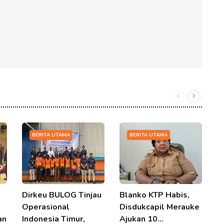
BERITA UTAMA
BERITA UTAMA
Dirkeu BULOG Tinjau
Blanko KTP Habis,
S
Operasional
Disdukcapil Merauke
B
an
Indonesia Timur,
Ajukan 10…
S