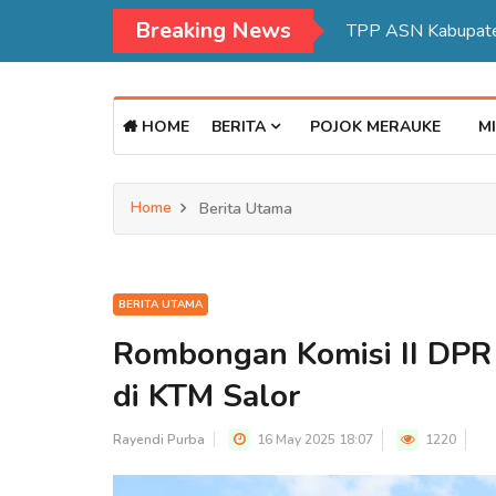
Breaking News
HOME
BERITA
POJOK MERAUKE
MI
Home
Berita Utama
BERITA UTAMA
Rombongan Komisi II DPR 
di KTM Salor
Rayendi Purba
16 May 2025 18:07
1220