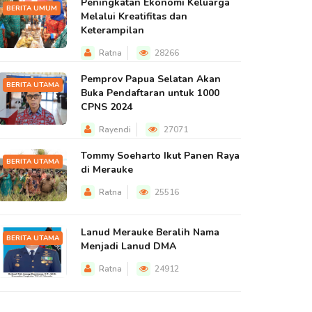
Peningkatan Ekonomi Keluarga
BERITA UMUM
Melalui Kreatifitas dan
Keterampilan
Ratna
28266
Pemprov Papua Selatan Akan
BERITA UTAMA
Buka Pendaftaran untuk 1000
CPNS 2024
Rayendi
27071
Tommy Soeharto Ikut Panen Raya
BERITA UTAMA
di Merauke
Ratna
25516
Lanud Merauke Beralih Nama
BERITA UTAMA
Menjadi Lanud DMA
Ratna
24912