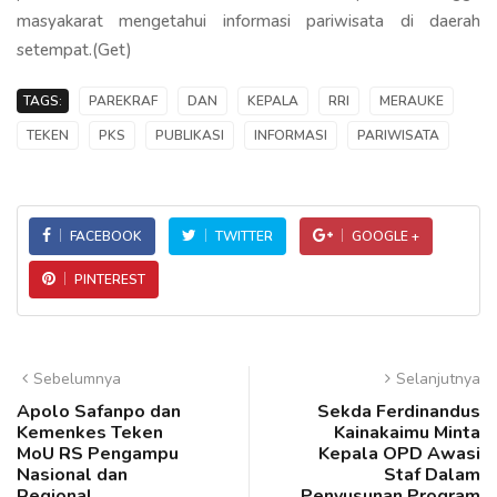
masyakarat mengetahui informasi pariwisata di daerah
setempat.(Get)
TAGS:
PAREKRAF
DAN
KEPALA
RRI
MERAUKE
TEKEN
PKS
PUBLIKASI
INFORMASI
PARIWISATA
FACEBOOK
TWITTER
GOOGLE +
PINTEREST
Sebelumnya
Selanjutnya
Apolo Safanpo dan
Sekda Ferdinandus
Kemenkes Teken
Kainakaimu Minta
MoU RS Pengampu
Kepala OPD Awasi
Nasional dan
Staf Dalam
Regional
Penyusunan Program