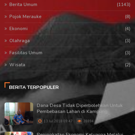
Berita Umum
(1143)
Pojok Merauke
(8)
Ekonomi
(4)
Olahraga
(3)
Fasilitas Umum
(3)
Wisata
(2)
BERITA TERPOPULER
Dana Desa Tidak Diperbolehkan Untuk
Pembebasan Lahan di Kampung
13 Jul 2018 09:47
28894
Peningkatan Ekonomi Keluarga Melalui