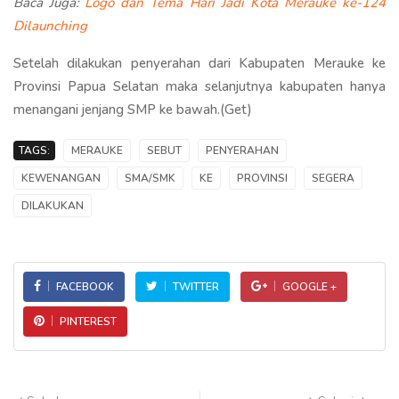
Baca Juga:
Logo dan Tema Hari Jadi Kota Merauke ke-124
Dilaunching
Setelah dilakukan penyerahan dari Kabupaten Merauke ke
Provinsi Papua Selatan maka selanjutnya kabupaten hanya
menangani jenjang SMP ke bawah.(Get)
TAGS:
MERAUKE
SEBUT
PENYERAHAN
KEWENANGAN
SMA/SMK
KE
PROVINSI
SEGERA
DILAKUKAN
FACEBOOK
TWITTER
GOOGLE +
PINTEREST