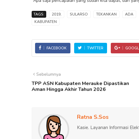
"Apa saja pencapaian yang sudah kita dapat, dan yang 
TAGS:
2019,
SULARSO
TEKANKAN
ADA
KABUPATEN
FACEBOOK
TWITTER
GOOGL
Sebelumnya
TPP ASN Kabupaten Merauke Dipastikan
Aman Hingga Akhir Tahun 2026
Ratna S.Sos
Kasie. Layanan Informasi Elek