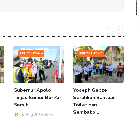
BERITA UTAMA
BERITA UTAMA
Gubernur Apolo
Yoseph Gebze
D
e
Tinjau Sumur Bor Air
Serahkan Bantuan
S
Bersih…
Toilet dan
S
Sembako…
07 Aug 2026 06:45
07 Aug 2026 06:45