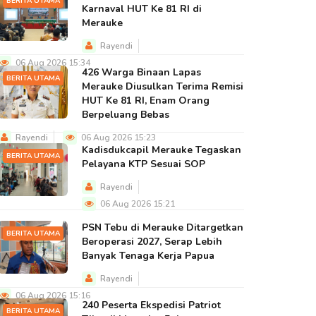
BERITA UTAMA
Karnaval HUT Ke 81 RI di
Merauke
Rayendi
06 Aug 2026 15:34
426 Warga Binaan Lapas
BERITA UTAMA
Merauke Diusulkan Terima Remisi
HUT Ke 81 RI, Enam Orang
Berpeluang Bebas
Rayendi
06 Aug 2026 15:23
Kadisdukcapil Merauke Tegaskan
BERITA UTAMA
Pelayana KTP Sesuai SOP
Rayendi
06 Aug 2026 15:21
PSN Tebu di Merauke Ditargetkan
BERITA UTAMA
Beroperasi 2027, Serap Lebih
Banyak Tenaga Kerja Papua
Rayendi
06 Aug 2026 15:16
240 Peserta Ekspedisi Patriot
BERITA UTAMA