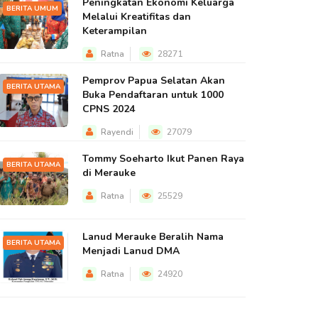
Peningkatan Ekonomi Keluarga
BERITA UMUM
Melalui Kreatifitas dan
Keterampilan
Ratna
28271
Pemprov Papua Selatan Akan
BERITA UTAMA
Buka Pendaftaran untuk 1000
CPNS 2024
Rayendi
27079
Tommy Soeharto Ikut Panen Raya
BERITA UTAMA
di Merauke
Ratna
25529
Lanud Merauke Beralih Nama
BERITA UTAMA
Menjadi Lanud DMA
Ratna
24920