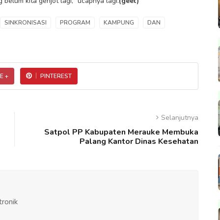
belum kita genjot lagi," ucapnya lagi.
(geet)
SINKRONISASI
PROGRAM
KAMPUNG
DAN
E +
PINTEREST
Selanjutnya
Satpol PP Kabupaten Merauke Membuka
Palang Kantor Dinas Kesehatan
tronik