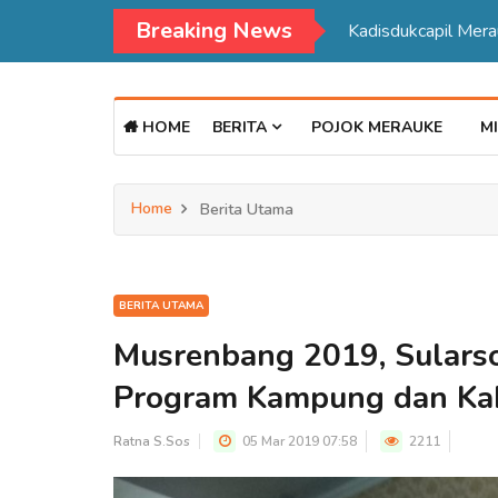
Breaking News
Kadisdukcapil Mer
HOME
BERITA
POJOK MERAUKE
MI
Home
Berita Utama
BERITA UTAMA
Musrenbang 2019, Sularso
Program Kampung dan Ka
Ratna S.Sos
05 Mar 2019 07:58
2211