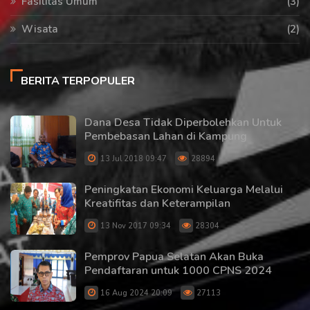
Fasilitas Umum
(3)
Wisata
(2)
BERITA TERPOPULER
Dana Desa Tidak Diperbolehkan Untuk
Pembebasan Lahan di Kampung
13 Jul 2018 09:47
28894
Peningkatan Ekonomi Keluarga Melalui
Kreatifitas dan Keterampilan
13 Nov 2017 09:34
28304
Pemprov Papua Selatan Akan Buka
Pendaftaran untuk 1000 CPNS 2024
16 Aug 2024 20:09
27113