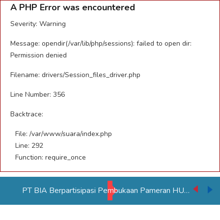
A PHP Error was encountered
Severity: Warning
Message: opendir(/var/lib/php/sessions): failed to open dir:
Permission denied
Filename: drivers/Session_files_driver.php
Line Number: 356
Backtrace:
File: /var/www/suara/index.php
Line: 292
Function: require_once
PT BIA Berpartisipasi Pembukaan Pameran HUT RI ke 81 di Distrik Ulilin