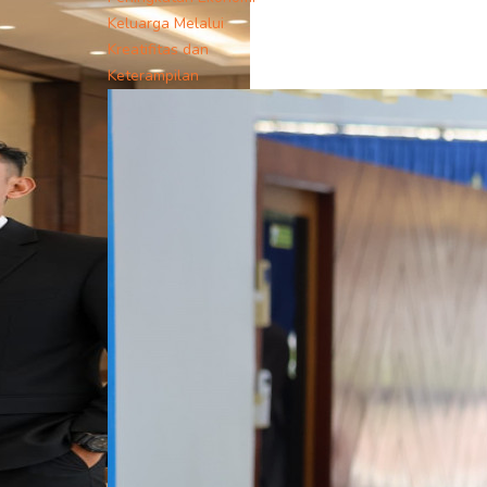
Keluarga Melalui
Kreatifitas dan
Keterampilan