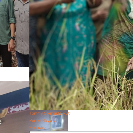
Tommy Soeharto Ikut
Panen Raya di
Merauke