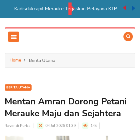
Kadisdukcapil Merauke Tegaskan Pelayana KTP Sesuai SOP
Home
Berita Utama
BERITA UTAMA
Mentan Amran Dorong Petani
Merauke Maju dan Sejahtera
Rayendi Purba
04 Jul 2026 01:39
145