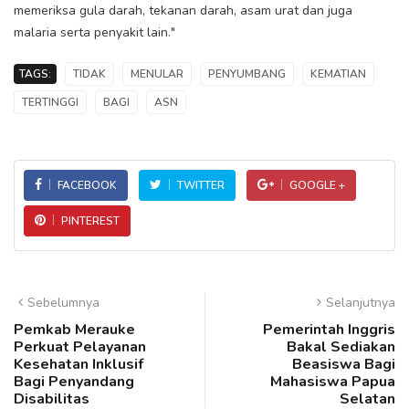
memeriksa gula darah, tekanan darah, asam urat dan juga
malaria serta penyakit lain."
TAGS:
TIDAK
MENULAR
PENYUMBANG
KEMATIAN
TERTINGGI
BAGI
ASN
FACEBOOK
TWITTER
GOOGLE +
PINTEREST
Sebelumnya
Selanjutnya
Pemkab Merauke
Pemerintah Inggris
Perkuat Pelayanan
Bakal Sediakan
Kesehatan Inklusif
Beasiswa Bagi
Bagi Penyandang
Mahasiswa Papua
Disabilitas
Selatan