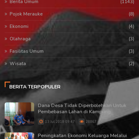
Berita Umum
(1143)
Pojok Merauke
(8)
Ekonomi
(4)
Olahraga
(3)
Fasilitas Umum
(3)
Wisata
(2)
BERITA TERPOPULER
Dana Desa Tidak Diperbolehkan Untuk
Pembebasan Lahan di Kampung
13 Jul 2018 09:47
28867
Peningkatan Ekonomi Keluarga Melalui