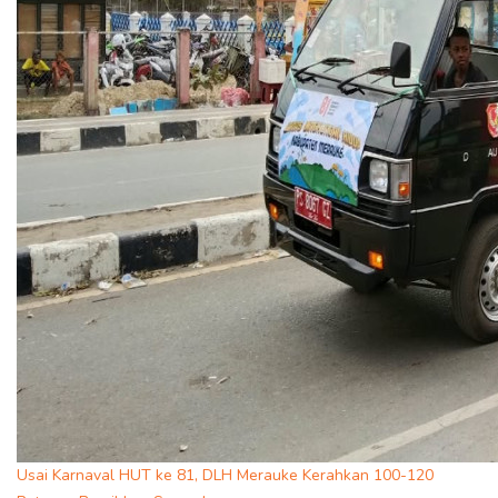
Usai Karnaval HUT ke 81, DLH Merauke Kerahkan 100-120