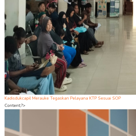
Kadisdukcapil Merauke Tegaskan Pelayana KTP Sesuai SOP
Content;?>