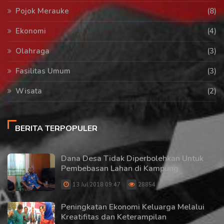
Pojok Merauke
(8)
Ekonomi
(4)
Olahraga
(3)
Fasilitas Umum
(3)
Wisata
(2)
BERITA TERPOPULER
Dana Desa Tidak Diperbolehkan Untuk
Pembebasan Lahan di Kampung
13 Jul 2018 09:47
28854
Peningkatan Ekonomi Keluarga Melalui
Kreatifitas dan Keterampilan