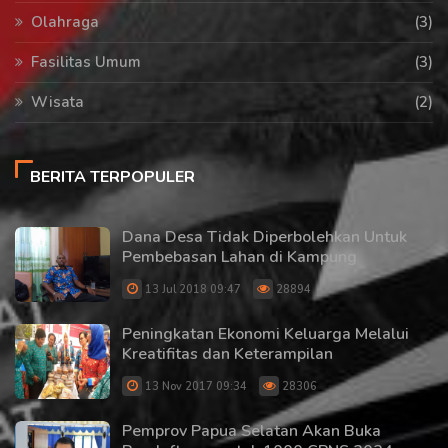
Olahraga
(3)
Fasilitas Umum
(3)
Wisata
(2)
BERITA TERPOPULER
Dana Desa Tidak Diperbolehkan Untuk
Pembebasan Lahan di Kampung
13 Jul 2018 09:47
28894
Peningkatan Ekonomi Keluarga Melalui
Kreatifitas dan Keterampilan
13 Nov 2017 09:34
28306
Pemprov Papua Selatan Akan Buka