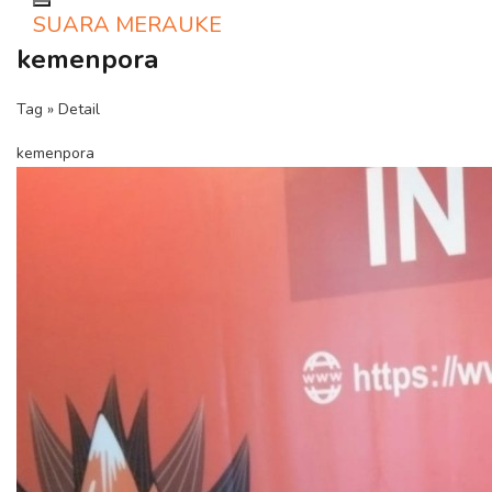
Toggle navigation
SUARA MERAUKE
kemenpora
Tag » Detail
kemenpora