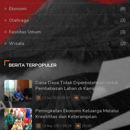
Ekonomi
(4)
Olahraga
(3)
Fasilitas Umum
(3)
Wisata
(2)
BERITA TERPOPULER
Dana Desa Tidak Diperbolehkan Untuk
Pembebasan Lahan di Kampung
13 Jul 2018 09:47
28867
Peningkatan Ekonomi Keluarga Melalui
Kreatifitas dan Keterampilan
13 Nov 2017 09:34
28285