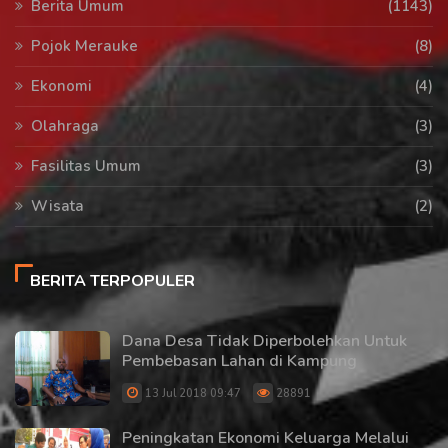
Berita Umum
(1143)
Pojok Merauke
(8)
Ekonomi
(4)
Olahraga
(3)
Fasilitas Umum
(3)
Wisata
(2)
BERITA TERPOPULER
Dana Desa Tidak Diperbolehkan Untuk
Pembebasan Lahan di Kampung
13 Jul 2018 09:47
28891
Peningkatan Ekonomi Keluarga Melalui