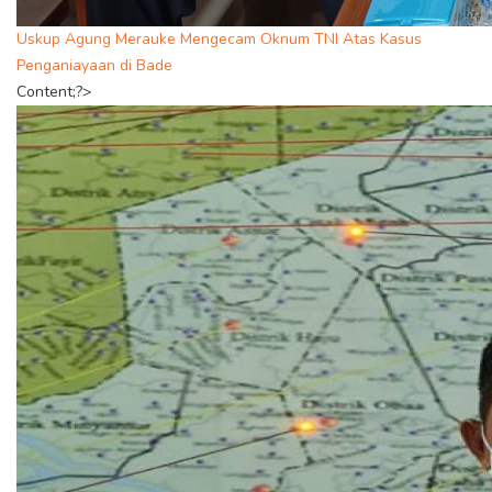
Uskup Agung Merauke Mengecam Oknum TNI Atas Kasus
Penganiayaan di Bade
Content;?>