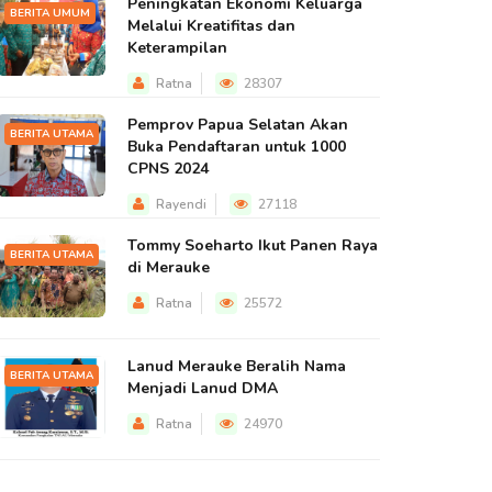
Peningkatan Ekonomi Keluarga
BERITA UMUM
Melalui Kreatifitas dan
Keterampilan
Ratna
28307
Pemprov Papua Selatan Akan
BERITA UTAMA
Buka Pendaftaran untuk 1000
CPNS 2024
Rayendi
27118
Tommy Soeharto Ikut Panen Raya
BERITA UTAMA
di Merauke
Ratna
25572
Lanud Merauke Beralih Nama
BERITA UTAMA
Menjadi Lanud DMA
Ratna
24970