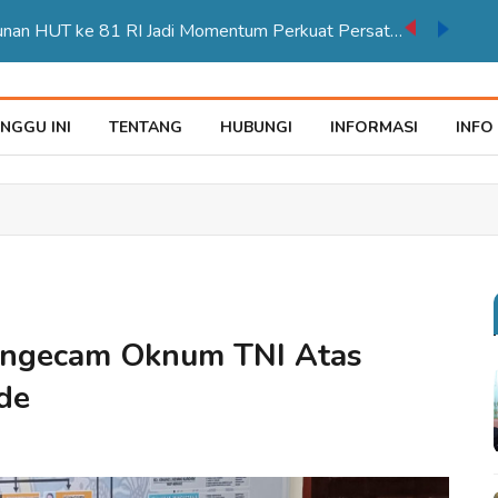
Karnaval Pembangunan HUT ke 81 RI Jadi Momentum Perkuat Persatuan di Merauke
NGGU INI
TENTANG
HUBUNGI
INFORMASI
INFO
ngecam Oknum TNI Atas
de