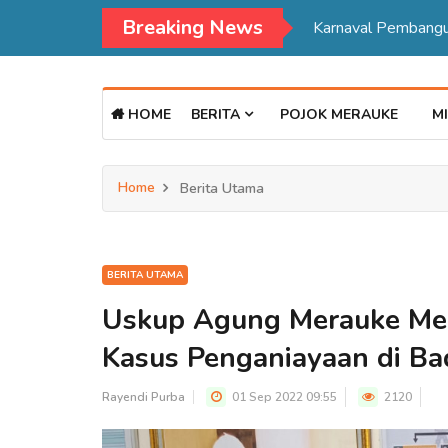
Breaking News
HOME
BERITA
POJOK MERAUKE
MI
Home
Berita Utama
BERITA UTAMA
Uskup Agung Merauke Me
Kasus Penganiayaan di Ba
Rayendi Purba
01 Sep 2022 09:55
2120