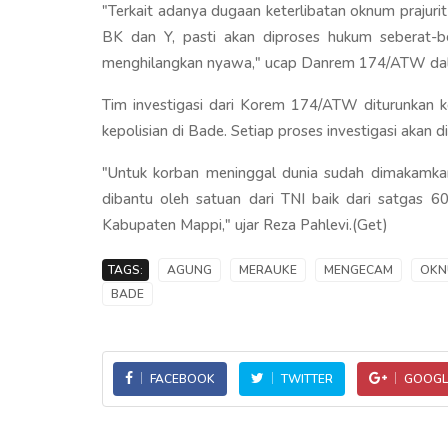
"Terkait adanya dugaan keterlibatan oknum praju
BK dan Y, pasti akan diproses hukum seberat-b
menghilangkan nyawa," ucap Danrem 174/ATW dala
Tim investigasi dari Korem 174/ATW diturunkan 
kepolisian di Bade. Setiap proses investigasi akan d
"Untuk korban meninggal dunia sudah dimakamka
dibantu oleh satuan dari TNI baik dari satgas 
Kabupaten Mappi," ujar Reza Pahlevi.(Get)
TAGS:
AGUNG
MERAUKE
MENGECAM
OKN
BADE
FACEBOOK
TWITTER
GOOGL