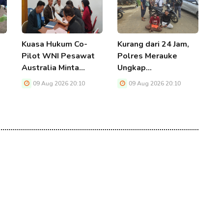
Kuasa Hukum Co-
Kurang dari 24 Jam,
H
Pilot WNI Pesawat
Polres Merauke
M
Australia Minta…
Ungkap…
P
A
09 Aug 2026 20:10
09 Aug 2026 20:10
P