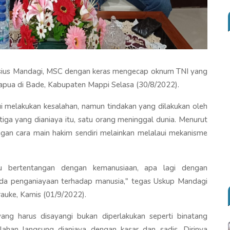
isius Mandagi, MSC dengan keras mengecap oknum TNI yang
apua di Bade, Kabupaten Mappi Selasa (30/8/2022).
ui melakukan kesalahan, namun tindakan yang dilakukan oleh
tiga yang dianiaya itu, satu orang meninggal dunia. Menurut
gan cara main hakim sendiri melainkan melalaui mekanisme
tu bertentangan dengan kemanusiaan, apa lagi dengan
da penganiayaan terhadap manusia," tegas Uskup Mandagi
rauke, Kamis (01/9/2022).
ang harus disayangi bukan diperlakukan seperti binatang
ahan langsung dianiaya dengan kasar dan sadis. Dirinya