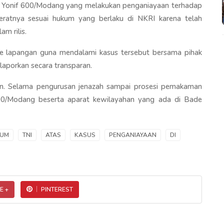
rit Yonif 600/Modang yang melakukan penganiayaan terhadap
eratnya sesuai hukum yang berlaku di NKRI karena telah
m rilis.
ke lapangan guna mendalami kasus tersebut bersama pihak
ilaporkan secara transparan.
n. Selama pengurusan jenazah sampai prosesi pemakaman
600/Modang beserta aparat kewilayahan yang ada di Bade
UM
TNI
ATAS
KASUS
PENGANIAYAAN
DI
E +
PINTEREST