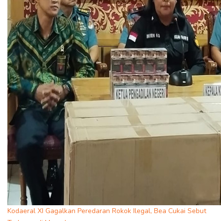
Kodaeral XI Gagalkan Peredaran Rokok Ilegal, Bea Cukai Sebut