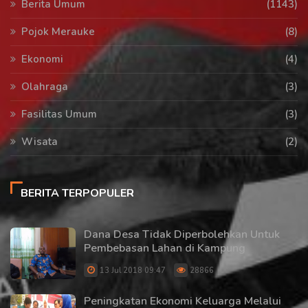
Berita Umum
(1143)
Pojok Merauke
(8)
Ekonomi
(4)
Olahraga
(3)
Fasilitas Umum
(3)
Wisata
(2)
BERITA TERPOPULER
Dana Desa Tidak Diperbolehkan Untuk
Pembebasan Lahan di Kampung
13 Jul 2018 09:47
28866
Peningkatan Ekonomi Keluarga Melalui