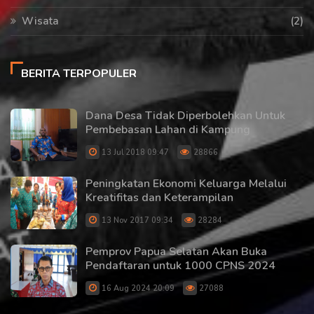
Wisata
(2)
BERITA TERPOPULER
Dana Desa Tidak Diperbolehkan Untuk
Pembebasan Lahan di Kampung
13 Jul 2018 09:47
28866
Peningkatan Ekonomi Keluarga Melalui
Kreatifitas dan Keterampilan
13 Nov 2017 09:34
28284
Pemprov Papua Selatan Akan Buka
Pendaftaran untuk 1000 CPNS 2024
16 Aug 2024 20:09
27088