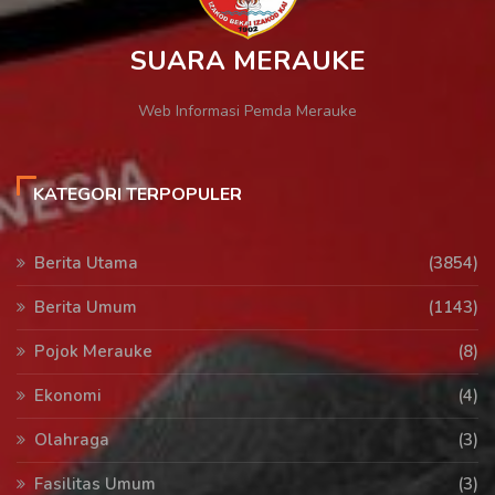
SUARA MERAUKE
Web Informasi Pemda Merauke
KATEGORI TERPOPULER
Berita Utama
(3854)
Berita Umum
(1143)
Pojok Merauke
(8)
Ekonomi
(4)
Olahraga
(3)
Fasilitas Umum
(3)