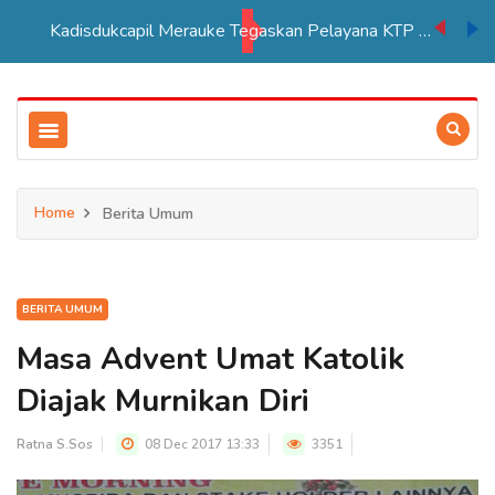
Kadisdukcapil Merauke Tegaskan Pelayana KTP Sesuai SOP
Home
Berita Umum
BERITA UMUM
Masa Advent Umat Katolik
Diajak Murnikan Diri
Ratna S.Sos
08 Dec 2017 13:33
3351