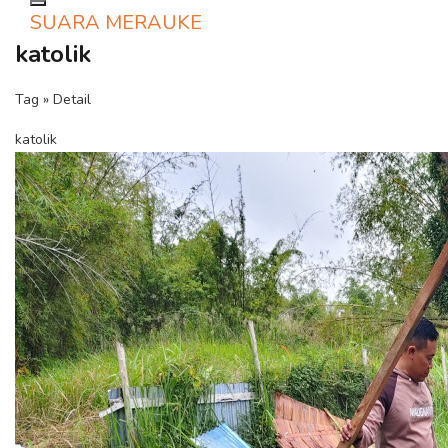
Toggle navigation
SUARA MERAUKE
katolik
Tag » Detail
katolik