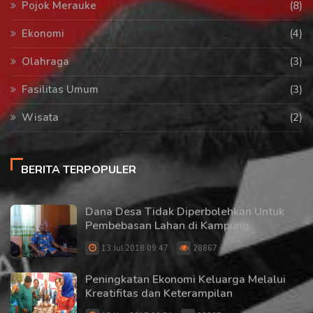
Pojok Merauke
(8)
Ekonomi
(4)
Olahraga
(3)
Fasilitas Umum
(3)
Wisata
(2)
BERITA TERPOPULER
Dana Desa Tidak Diperbolehkan Untuk
Pembebasan Lahan di Kampung
13 Jul 2018 09:47
28867
Peningkatan Ekonomi Keluarga Melalui
Kreatifitas dan Keterampilan