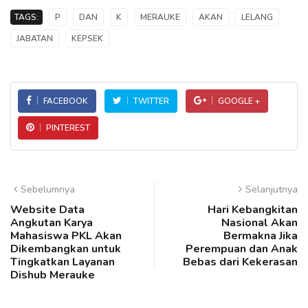
TAGS:
P
DAN
K
MERAUKE
AKAN
LELANG
JABATAN
KEPSEK
FACEBOOK
TWITTER
GOOGLE +
PINTEREST
Sebelumnya
Selanjutnya
Website Data
Hari Kebangkitan
Angkutan Karya
Nasional Akan
Mahasiswa PKL Akan
Bermakna Jika
Dikembangkan untuk
Perempuan dan Anak
Tingkatkan Layanan
Bebas dari Kekerasan
Dishub Merauke