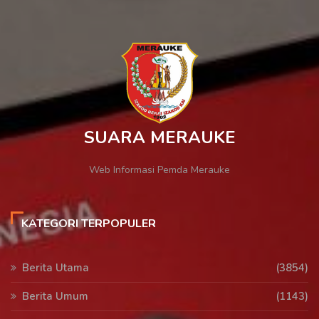
SUARA MERAUKE
Web Informasi Pemda Merauke
KATEGORI TERPOPULER
Berita Utama
(3854)
Berita Umum
(1143)