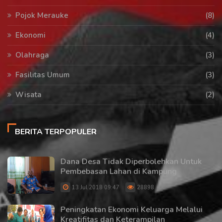
Pojok Merauke
(8)
Ekonomi
(4)
Olahraga
(3)
Fasilitas Umum
(3)
Wisata
(2)
BERITA TERPOPULER
Dana Desa Tidak Diperbolehkan Untuk
Pembebasan Lahan di Kampung
13 Jul 2018 09:47
28898
Peningkatan Ekonomi Keluarga Melalui
Kreatifitas dan Keterampilan