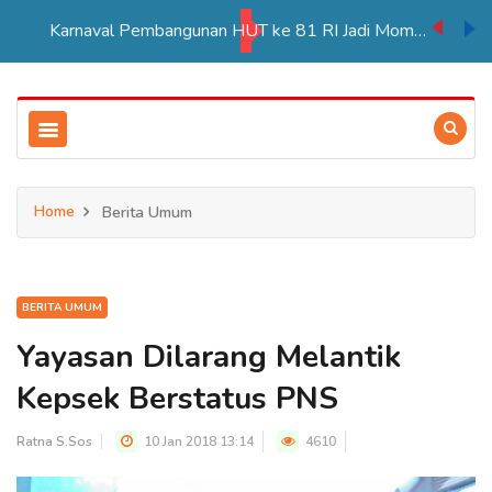
Karnaval Pembangunan HUT ke 81 RI Jadi Momentum Perkuat Persatuan di Merauke
Home
Berita Umum
BERITA UMUM
Yayasan Dilarang Melantik
Kepsek Berstatus PNS
Ratna S.Sos
10 Jan 2018 13:14
4610