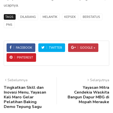
ucapnya.
TAGS:
DILARANG
MELANTIK
KEPSEK
BERSTATUS
PNS
FACEBOOK
TWITTER
GOOGLE +
PINTEREST
Sebelumnya
Selanjutnya
Tingkatkan Skill dan
Yayasan Mitra
Inovasi Menu, Yayasan
Cendekia Waskita
Kali Maro Gelar
Bangun Dapur MBG di
Pelatihan Baking
Mopah Merauke
Demo Tepung Sagu