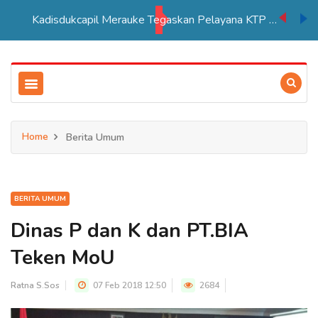
Kadisdukcapil Merauke Tegaskan Pelayana KTP Sesuai SOP
Home
Berita Umum
BERITA UMUM
Dinas P dan K dan PT.BIA
Teken MoU
Ratna S.Sos
07 Feb 2018 12:50
2684