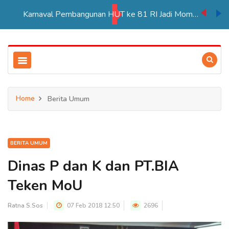
Karnaval Pembangunan HUT ke 81 RI Jadi Momentum Perkuat Persatuan di Merauke
Home
Berita Umum
BERITA UMUM
Dinas P dan K dan PT.BIA
Teken MoU
Ratna S.Sos
07 Feb 2018 12:50
2696