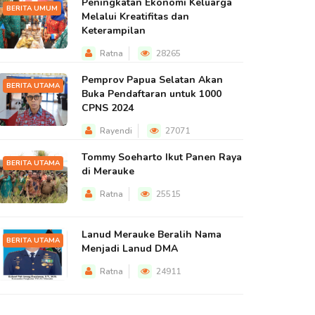
Peningkatan Ekonomi Keluarga
BERITA UMUM
Melalui Kreatifitas dan
Keterampilan
Ratna
28265
Pemprov Papua Selatan Akan
BERITA UTAMA
Buka Pendaftaran untuk 1000
CPNS 2024
Rayendi
27071
Tommy Soeharto Ikut Panen Raya
BERITA UTAMA
di Merauke
Ratna
25515
Lanud Merauke Beralih Nama
BERITA UTAMA
Menjadi Lanud DMA
Ratna
24911