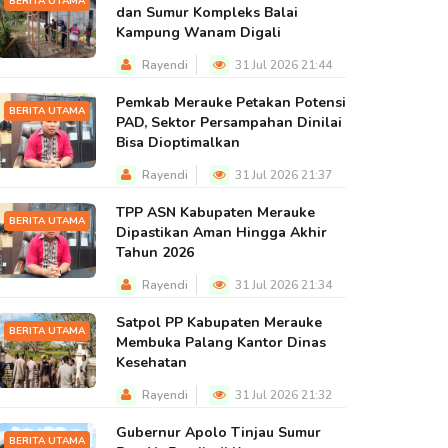
BERITA UTAMA
dan Sumur Kompleks Balai
Kampung Wanam Digali
Rayendi
31 Jul 2026 21:44
Pemkab Merauke Petakan Potensi
BERITA UTAMA
PAD, Sektor Persampahan Dinilai
Bisa Dioptimalkan
Rayendi
31 Jul 2026 21:37
TPP ASN Kabupaten Merauke
BERITA UTAMA
Dipastikan Aman Hingga Akhir
Tahun 2026
Rayendi
31 Jul 2026 21:34
Satpol PP Kabupaten Merauke
BERITA UTAMA
Membuka Palang Kantor Dinas
Kesehatan
Rayendi
31 Jul 2026 21:32
Gubernur Apolo Tinjau Sumur
BERITA UTAMA