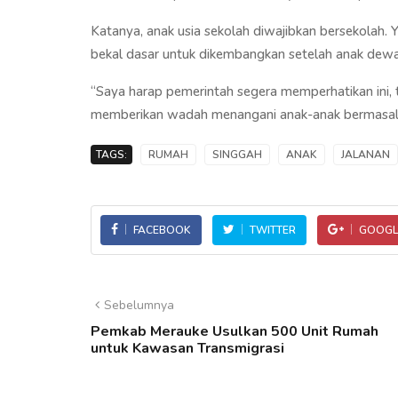
Katanya, anak usia sekolah diwajibkan bersekolah. Y
bekal dasar untuk dikembangkan setelah anak dewa
“Saya harap pemerintah segera memperhatikan ini,
memberikan wadah menangani anak-anak bermasala
TAGS:
RUMAH
SINGGAH
ANAK
JALANAN
FACEBOOK
TWITTER
GOOGL
Sebelumnya
Pemkab Merauke Usulkan 500 Unit Rumah
untuk Kawasan Transmigrasi