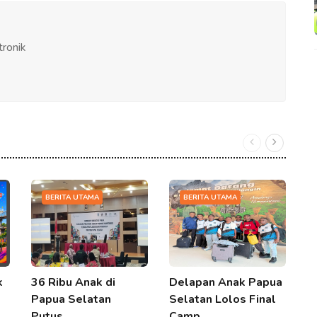
tronik
BERITA UTAMA
BERITA UTAMA
k
36 Ribu Anak di
Delapan Anak Papua
P
Papua Selatan
Selatan Lolos Final
P
Putus…
Camp…
B