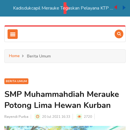
Kadisdukcapil Merauke Tegaskan Pelayana KTP Sesuai SOP
Home
Berita Umum
BERITA UMUM
SMP Muhammahdiah Merauke
Potong Lima Hewan Kurban
Rayendi Purba
20 Jul 2021 16:33
2720