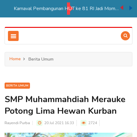
Karnaval Pembangunan HUT ke 81 RI Jadi Momentum Perkuat Persatuan di Merauke
Home
Berita Umum
BERITA UMUM
SMP Muhammahdiah Merauke
Potong Lima Hewan Kurban
Rayendi Purba
20 Jul 2021 16:33
2724