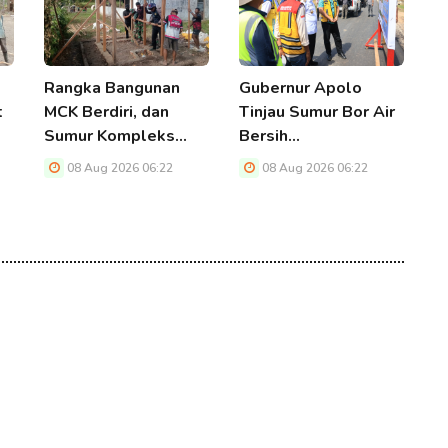
Rangka Bangunan
Gubernur Apolo
T
t
MCK Berdiri, dan
Tinjau Sumur Bor Air
1
Sumur Kompleks…
Bersih…
M
08 Aug 2026 06:22
08 Aug 2026 06:22