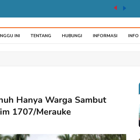
auke Tegaskan Pelayana KTP Sesuai SOP
NGGU INI
TENTANG
HUBUNGI
INFORMASI
INFO
enuh Hanya Warga Sambut
im 1707/Merauke