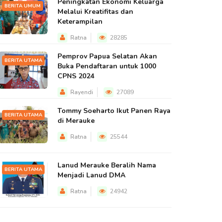
Peningkatan Ekonomi Keluarga
BERITA UMUM
Melalui Kreatifitas dan
Keterampilan
Ratna
28285
Pemprov Papua Selatan Akan
BERITA UTAMA
Buka Pendaftaran untuk 1000
CPNS 2024
Rayendi
27089
Tommy Soeharto Ikut Panen Raya
BERITA UTAMA
di Merauke
Ratna
25544
Lanud Merauke Beralih Nama
BERITA UTAMA
Menjadi Lanud DMA
Ratna
24942