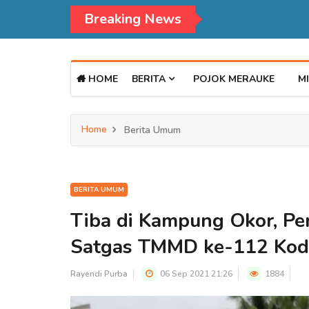
Breaking News
Kadisdukcapil Mer
HOME
BERITA
POJOK MERAUKE
MI
Home
Berita Umum
BERITA UMUM
Tiba di Kampung Okor, P
Satgas TMMD ke-112 Kod
Rayendi Purba
06 Sep 2021 21:26
1884