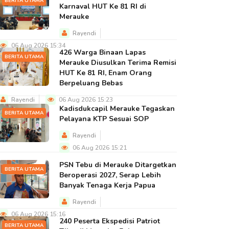
BERITA UTAMA
Karnaval HUT Ke 81 RI di
Merauke
Rayendi
06 Aug 2026 15:34
426 Warga Binaan Lapas
BERITA UTAMA
Merauke Diusulkan Terima Remisi
HUT Ke 81 RI, Enam Orang
Berpeluang Bebas
Rayendi
06 Aug 2026 15:23
Kadisdukcapil Merauke Tegaskan
BERITA UTAMA
Pelayana KTP Sesuai SOP
Rayendi
06 Aug 2026 15:21
PSN Tebu di Merauke Ditargetkan
BERITA UTAMA
Beroperasi 2027, Serap Lebih
Banyak Tenaga Kerja Papua
Rayendi
06 Aug 2026 15:16
240 Peserta Ekspedisi Patriot
BERITA UTAMA