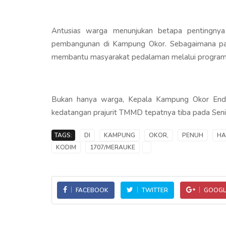
Antusias warga menunjukan betapa pentingn
pembangunan di Kampung Okor. Sebagaimana pa
membantu masyarakat pedalaman melalui progra
Bukan hanya warga, Kepala Kampung Okor Endr
kedatangan prajurit TMMD tepatnya tiba pada Seni
TAGS:
DI
KAMPUNG
OKOR,
PENUH
HA
KODIM
1707/MERAUKE
FACEBOOK
TWITTER
GOOGL