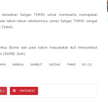
ya kehadiran Satgas TMMD untuk membantu memajukan
da tahun-tahun sebelumnya, peran Satgas TMMD sangat
m TMMD.
ikus Bisme dan para tokoh masyarakat ikut menyambut
n (30/08). (Get)
NYA
WARGA
SAMBUT
SATGAS
TMMD
KE-112
E +
PINTEREST