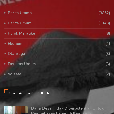
Berita Utama
(3862)
Berita Umum
(1143)
Pojok Merauke
(8)
Ekonomi
(4)
Olahraga
(3)
Fasilitas Umum
(3)
Wisata
(2)
BERITA TERPOPULER
Dana Desa Tidak Diperbolehkan Untuk
Pembebasan Lahan di Kampung