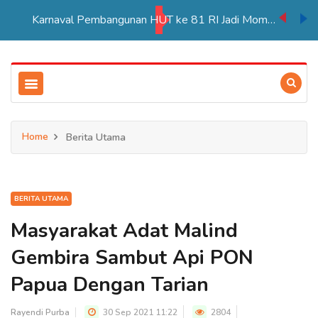
Karnaval Pembangunan HUT ke 81 RI Jadi Momentum Perkuat Persatuan di Merauke
Home
Berita Utama
BERITA UTAMA
Masyarakat Adat Malind
Gembira Sambut Api PON
Papua Dengan Tarian
Rayendi Purba
30 Sep 2021 11:22
2804