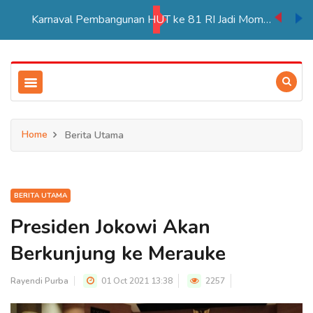
Karnaval Pembangunan HUT ke 81 RI Jadi Momentum Perkuat Persatuan di Merauke
Home
Berita Utama
BERITA UTAMA
Presiden Jokowi Akan
Berkunjung ke Merauke
Rayendi Purba
01 Oct 2021 13:38
2257