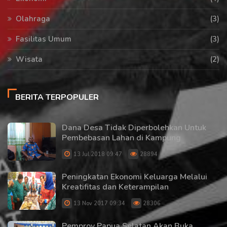
Olahraga
(3)
Fasilitas Umum
(3)
Wisata
(2)
BERITA TERPOPULER
Dana Desa Tidak Diperbolehkan Untuk
Pembebasan Lahan di Kampung
13 Jul 2018 09:47
28894
Peningkatan Ekonomi Keluarga Melalui
Kreatifitas dan Keterampilan
13 Nov 2017 09:34
28306
Pemprov Papua Selatan Akan Buka