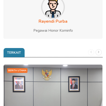
Rayendi Purba
Pegawai Honor Kominfo
TERKAIT
BERITA UTAMA