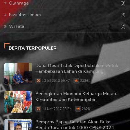
Olahraga
(3)
Fasilitas Umum
(3)
Wisata
(2)
BERITA TERPOPULER
Dana Desa Tidak Diperbolehkan Untuk
Pembebasan Lahan di Kampung
13 Jul 2018 09:47
28861
Peningkatan Ekonomi Keluarga Melalui
Kreatifitas dan Keterampilan
13 Nov 2017 09:34
28281
Pemprov Papua Selatan Akan Buka
Pendaftaran untuk 1000 CPNS 2024