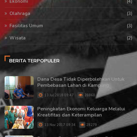
Ekonomi
(4)
Olahraga
(3)
Fasilitas Umum
(3)
Wisata
(2)
BERITA TERPOPULER
Dana Desa Tidak Diperbolehkan Untuk
Pembebasan Lahan di Kampung
13 Jul 2018 09:47
28860
Peningkatan Ekonomi Keluarga Melalui
Kreatifitas dan Keterampilan
13 Nov 2017 09:34
28279