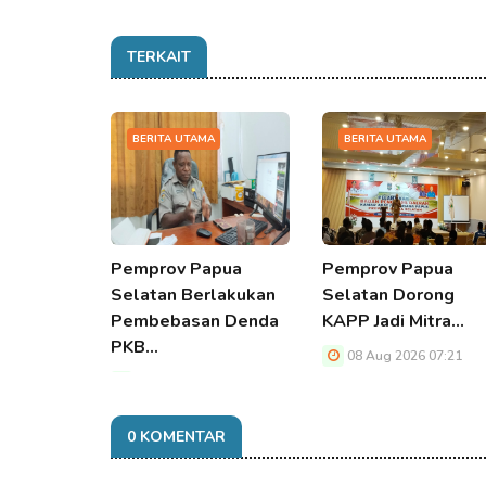
TERKAIT
BERITA UTAMA
BERITA UTAMA
Pemprov Papua
Pemprov Papua
Selatan Berlakukan
Selatan Dorong
Pembebasan Denda
KAPP Jadi Mitra…
PKB…
08 Aug 2026 07:21
08 Aug 2026 07:21
0 KOMENTAR