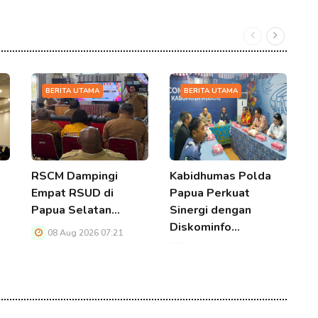
BERITA UTAMA
BERITA UTAMA
RSCM Dampingi
Kabidhumas Polda
R
Empat RSUD di
Papua Perkuat
P
Papua Selatan…
Sinergi dengan
Diskominfo…
08 Aug 2026 07:21
08 Aug 2026 07:21