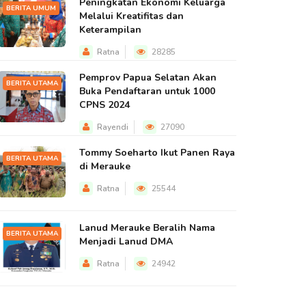
Peningkatan Ekonomi Keluarga
BERITA UMUM
Melalui Kreatifitas dan
Keterampilan
Ratna
28285
Pemprov Papua Selatan Akan
BERITA UTAMA
Buka Pendaftaran untuk 1000
CPNS 2024
Rayendi
27090
Tommy Soeharto Ikut Panen Raya
BERITA UTAMA
di Merauke
Ratna
25544
Lanud Merauke Beralih Nama
BERITA UTAMA
Menjadi Lanud DMA
Ratna
24942