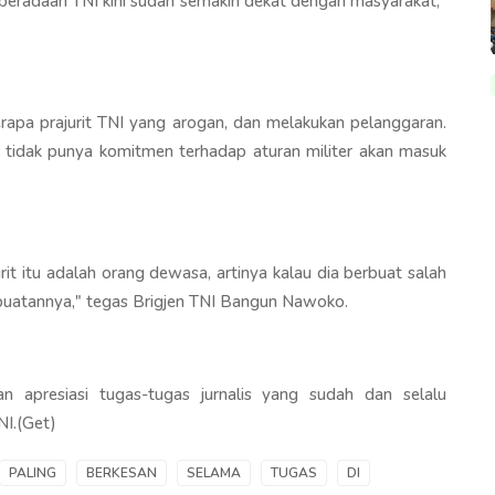
beradaan TNI kini sudah semakin dekat dengan masyarakat,"
rapa prajurit TNI yang arogan, dan melakukan pelanggaran.
 tidak punya komitmen terhadap aturan militer akan masuk
rit itu adalah orang dewasa, artinya kalau dia berbuat salah
rbuatannya," tegas Brigjen TNI Bangun Nawoko.
 apresiasi tugas-tugas jurnalis yang sudah dan selalu
I.(Get)
PALING
BERKESAN
SELAMA
TUGAS
DI