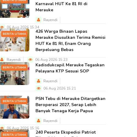
BERITA UTAMA
Karnaval HUT Ke 81 RI di
Merauke
Rayendi
06 Aug 2026 15:34
426 Warga Binaan Lapas
BERITA UTAMA
Merauke Diusulkan Terima Remisi
HUT Ke 81 RI, Enam Orang
Berpeluang Bebas
Rayendi
06 Aug 2026 15:23
Kadisdukcapil Merauke Tegaskan
BERITA UTAMA
Pelayana KTP Sesuai SOP
Rayendi
06 Aug 2026 15:21
PSN Tebu di Merauke Ditargetkan
BERITA UTAMA
Beroperasi 2027, Serap Lebih
Banyak Tenaga Kerja Papua
Rayendi
06 Aug 2026 15:16
240 Peserta Ekspedisi Patriot
BERITA UTAMA