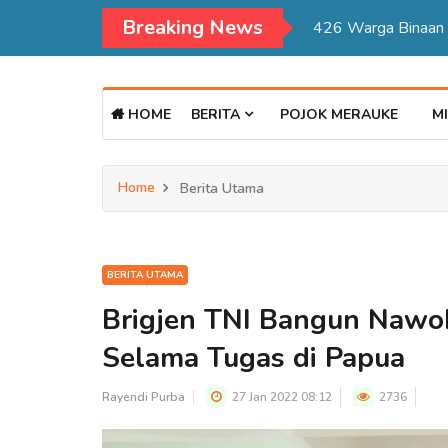
Breaking News
Kadisdukcapil Mer
HOME
BERITA
POJOK MERAUKE
MI
Home
Berita Utama
BERITA UTAMA
Brigjen TNI Bangun Nawo
Selama Tugas di Papua
Rayendi Purba
27 Jan 2022 08:12
2736