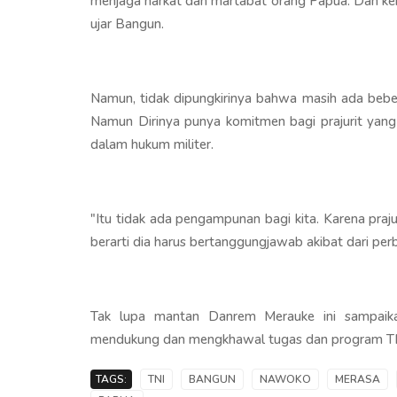
menjaga harkat dan martabat orang Papua. Dan ke
ujar Bangun.
Namun, tidak dipungkirinya bahwa masih ada bebe
Namun Dirinya punya komitmen bagi prajurit yang
dalam hukum militer.
"Itu tidak ada pengampunan bagi kita. Karena praju
berarti dia harus bertanggungjawab akibat dari pe
Tak lupa mantan Danrem Merauke ini sampaikan
mendukung dan mengkhawal tugas dan program TN
TAGS:
TNI
BANGUN
NAWOKO
MERASA