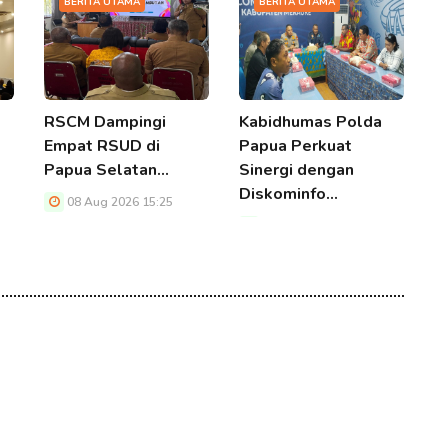
BERITA UTAMA
BERITA UTAMA
RSCM Dampingi
Kabidhumas Polda
P
Empat RSUD di
Papua Perkuat
B
Papua Selatan…
Sinergi dengan
B
Diskominfo…
M
08 Aug 2026 15:25
08 Aug 2026 15:25