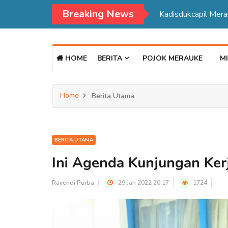
Breaking News
Kadisdukcapil Mer
HOME
BERITA
POJOK MERAUKE
MI
Home
Berita Utama
BERITA UTAMA
Ini Agenda Kunjungan Ker
Rayendi Purba
29 Jan 2022 20:17
1724