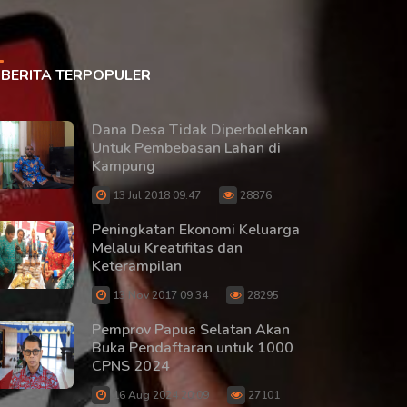
BERITA TERPOPULER
Dana Desa Tidak Diperbolehkan
Untuk Pembebasan Lahan di
Kampung
13 Jul 2018 09:47
28876
Peningkatan Ekonomi Keluarga
Melalui Kreatifitas dan
Keterampilan
13 Nov 2017 09:34
28295
Pemprov Papua Selatan Akan
Buka Pendaftaran untuk 1000
CPNS 2024
16 Aug 2024 20:09
27101