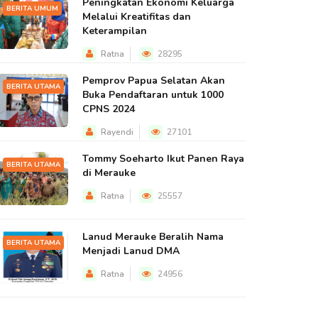
Peningkatan Ekonomi Keluarga
BERITA UMUM
Melalui Kreatifitas dan
Keterampilan
Ratna
28295
Pemprov Papua Selatan Akan
BERITA UTAMA
Buka Pendaftaran untuk 1000
CPNS 2024
Rayendi
27101
Tommy Soeharto Ikut Panen Raya
BERITA UTAMA
di Merauke
Ratna
25557
Lanud Merauke Beralih Nama
BERITA UTAMA
Menjadi Lanud DMA
Ratna
24956