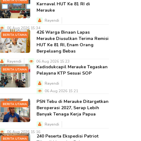
BERITA UTAMA
Karnaval HUT Ke 81 RI di
Merauke
Rayendi
06 Aug 2026 15:34
426 Warga Binaan Lapas
BERITA UTAMA
Merauke Diusulkan Terima Remisi
HUT Ke 81 RI, Enam Orang
Berpeluang Bebas
Rayendi
06 Aug 2026 15:23
Kadisdukcapil Merauke Tegaskan
BERITA UTAMA
Pelayana KTP Sesuai SOP
Rayendi
06 Aug 2026 15:21
PSN Tebu di Merauke Ditargetkan
BERITA UTAMA
Beroperasi 2027, Serap Lebih
Banyak Tenaga Kerja Papua
Rayendi
06 Aug 2026 15:16
240 Peserta Ekspedisi Patriot
BERITA UTAMA