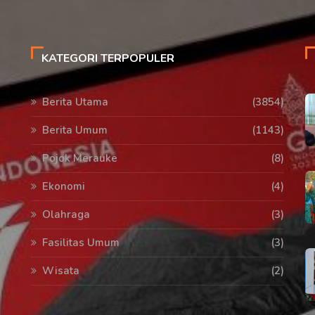
KATEGORI TERPOPULER
Berita Utama
(3854)
Berita Umum
(1143)
Pojok Merauke
(8)
Ekonomi
(4)
Olahraga
(3)
Fasilitas Umum
(3)
Wisata
(2)