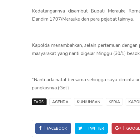
Kedatangannya disambut Bupati Merauke Roma
Dandim 1707/Merauke dan para pejabat lainnya.
Kapolda menambahkan, selain pertemuan dengan p
masyarakat yang nanti digelar Minggu (30/1) besok
"Nanti ada natal bersama sehingga saya diminta u
pungkasnya.(Get)
TAGS:
AGENDA
KUNJUNGAN
KERJA
KAPO
FACEBOOK
TWITTER
GOOGL