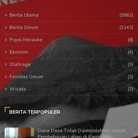
Berita Utama
(3862)
Berita Umum
(1143)
Pojok Merauke
(8)
Ekonomi
(4)
Olahraga
(3)
Fasilitas Umum
(3)
Wisata
(2)
BERITA TERPOPULER
Dana Desa Tidak Diperbolehkan Untuk
Pembebasan Lahan di Kampung