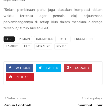
"Selain pembinaan perlu juga diadakan kompetisi dalam
waktu tertentu agar pemain diuji sejauhmana
perkembangannya di setiap klub dalam menekuni olahraga
tersebut," tutup Ruslan.(Get)
TAGS:
PEMAIN
BADMINTON
IKUT
BERKOMPETISI
SAMBUT
HUT
MERAUKE
KE-120
FACEBOOK
TWITTER
GOOGLE +
PINTEREST
Sebelumnya
Selanjutnya
Papua Football
Sambut Libur