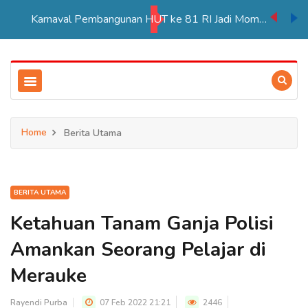
Karnaval Pembangunan HUT ke 81 RI Jadi Momentum Perkuat Persatuan di Merauke
Home
Berita Utama
BERITA UTAMA
Ketahuan Tanam Ganja Polisi
Amankan Seorang Pelajar di
Merauke
Rayendi Purba
07 Feb 2022 21:21
2446