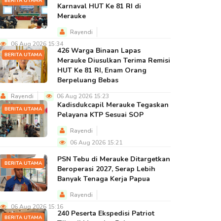
BERITA UTAMA
Karnaval HUT Ke 81 RI di
Merauke
Rayendi
06 Aug 2026 15:34
426 Warga Binaan Lapas
BERITA UTAMA
Merauke Diusulkan Terima Remisi
HUT Ke 81 RI, Enam Orang
Berpeluang Bebas
Rayendi
06 Aug 2026 15:23
Kadisdukcapil Merauke Tegaskan
BERITA UTAMA
Pelayana KTP Sesuai SOP
Rayendi
06 Aug 2026 15:21
PSN Tebu di Merauke Ditargetkan
BERITA UTAMA
Beroperasi 2027, Serap Lebih
Banyak Tenaga Kerja Papua
Rayendi
06 Aug 2026 15:16
240 Peserta Ekspedisi Patriot
BERITA UTAMA