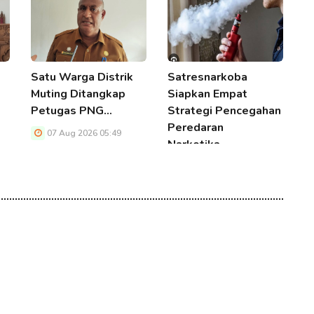
Satu Warga Distrik
Satresnarkoba
K
Muting Ditangkap
Siapkan Empat
M
Petugas PNG…
Strategi Pencegahan
M
Peredaran
07 Aug 2026 05:49
Narkotika…
07 Aug 2026 05:49