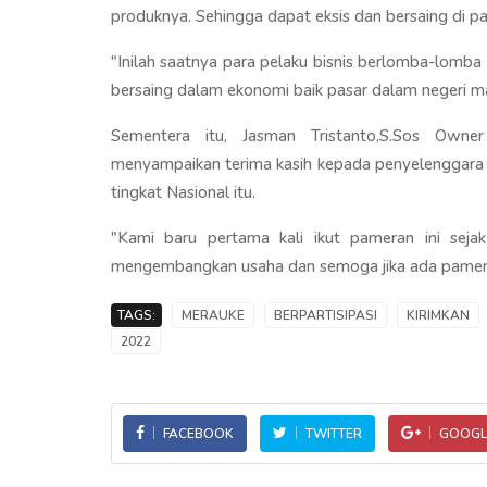
produknya. Sehingga dapat eksis dan bersaing di pa
"Inilah saatnya para pelaku bisnis berlomba-lomb
bersaing dalam ekonomi baik pasar dalam negeri mau
Sementera itu, Jasman Tristanto,S.Sos Own
menyampaikan terima kasih kepada penyelenggara
tingkat Nasional itu.
"Kami baru pertama kali ikut pameran ini sejak
mengembangkan usaha dan semoga jika ada pameran 
TAGS:
MERAUKE
BERPARTISIPASI
KIRIMKAN
2022
FACEBOOK
TWITTER
GOOGL