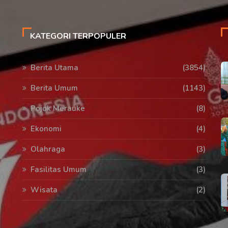
KATEGORI TERPOPULER
Berita Utama
(3854)
Berita Umum
(1143)
Pojok Merauke
(8)
Ekonomi
(4)
Olahraga
(3)
Fasilitas Umum
(3)
Wisata
(2)