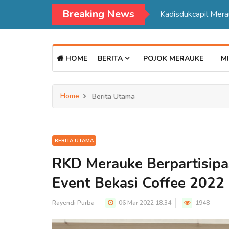
Breaking News
Kadisdukcapil Mer
HOME
BERITA
POJOK MERAUKE
MI
Home
Berita Utama
BERITA UTAMA
RKD Merauke Berpartisipa
Event Bekasi Coffee 2022
Rayendi Purba
06 Mar 2022 18:34
1948