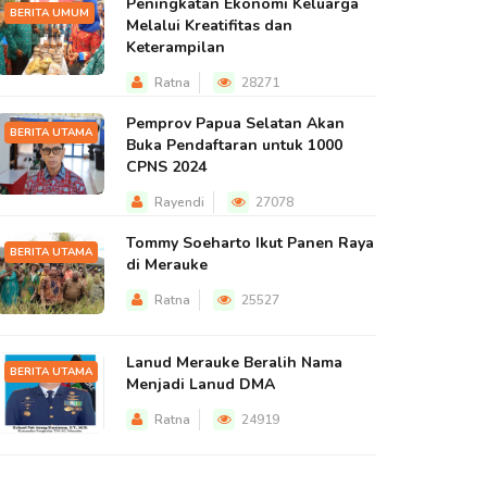
Peningkatan Ekonomi Keluarga
BERITA UMUM
Melalui Kreatifitas dan
Keterampilan
Ratna
28271
Pemprov Papua Selatan Akan
BERITA UTAMA
Buka Pendaftaran untuk 1000
CPNS 2024
Rayendi
27078
Tommy Soeharto Ikut Panen Raya
BERITA UTAMA
di Merauke
Ratna
25527
Lanud Merauke Beralih Nama
BERITA UTAMA
Menjadi Lanud DMA
Ratna
24919