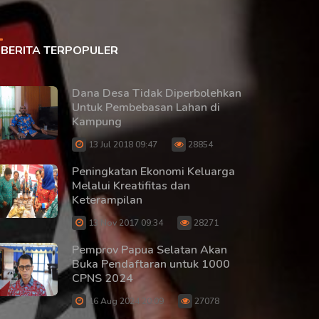
BERITA TERPOPULER
Dana Desa Tidak Diperbolehkan
Untuk Pembebasan Lahan di
Kampung
13 Jul 2018 09:47
28854
Peningkatan Ekonomi Keluarga
Melalui Kreatifitas dan
Keterampilan
13 Nov 2017 09:34
28271
Pemprov Papua Selatan Akan
Buka Pendaftaran untuk 1000
CPNS 2024
16 Aug 2024 20:09
27078