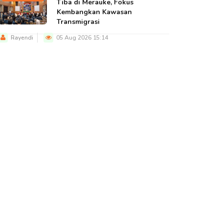
Tiba di Merauke, Fokus
Kembangkan Kawasan
Transmigrasi
Rayendi
05 Aug 2026 15:14
BERITA UTAMA
BERITA UTAMA
BERITA U