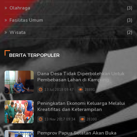
Olahraga
(3)
Fasilitas Umum
(3)
Wisata
(2)
BERITA TERPOPULER
Dana Desa Tidak Diperbolehkan Untuk
Pembebasan Lahan di Kampung
13 Jul 2018 09:47
28891
Peningkatan Ekonomi Keluarga Melalui
Kreatifitas dan Keterampilan
13 Nov 2017 09:34
28300
Pemprov Papua Selatan Akan Buka