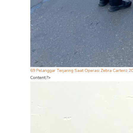
69 Pelanggar Terjaring Saat Operasi Zebra Cartenz 2
Content;?>