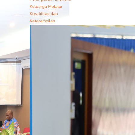
Keluarga Melalui
Kreatifitas dan
Keterampilan