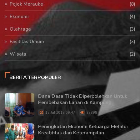
Pojok Merauke
(8)
Ekonomi
(4)
Olahraga
(3)
Fasilitas Umum
(3)
Wisata
(2)
BERITA TERPOPULER
Dana Desa Tidak Diperbolehkan Untuk
Pembebasan Lahan di Kampung
13 Jul 2018 09:47
28898
Peningkatan Ekonomi Keluarga Melalui
Kreatifitas dan Keterampilan