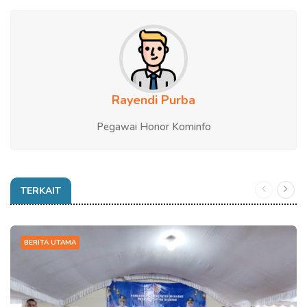
Rayendi Purba
Pegawai Honor Kominfo
TERKAIT
BERITA UTAMA