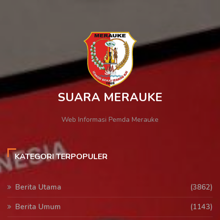
SUARA MERAUKE
Web Informasi Pemda Merauke
KATEGORI TERPOPULER
Berita Utama
(3862)
Berita Umum
(1143)