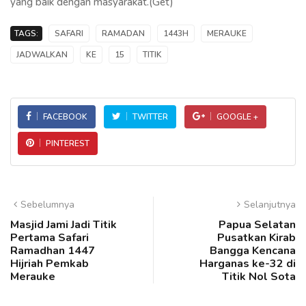
yang baik dengan masyarakat.(Get)
TAGS:
SAFARI
RAMADAN
1443H
MERAUKE
JADWALKAN
KE
15
TITIK
FACEBOOK
TWITTER
GOOGLE +
PINTEREST
Sebelumnya
Selanjutnya
Masjid Jami Jadi Titik
Papua Selatan
Pertama Safari
Pusatkan Kirab
Ramadhan 1447
Bangga Kencana
Hijriah Pemkab
Harganas ke-32 di
Merauke
Titik Nol Sota